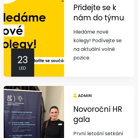
Přidejte se k
nám do týmu
Hledáme nové
kolegy! Podívejte se
na aktuální volné
23
pozice.
LED
ADMIN
Novoroční HR
gala
První letošní setkání