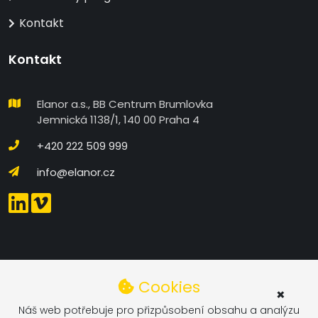
Kontakt
Kontakt
Elanor a.s., BB Centrum Brumlovka
Jemnická 1138/1, 140 00 Praha 4
+420 222 509 999
info@elanor.cz
DETAILNÍ NASTAVENÍ COOKIES
Cookies
×
Technické
Náš web potřebuje pro přizpůsobení obsahu a analýzu