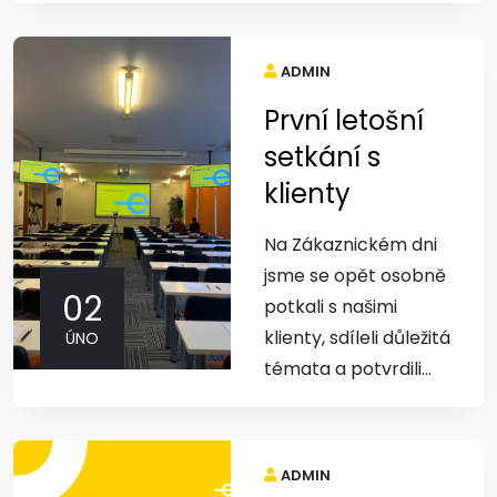
ADMIN
První letošní
setkání s
klienty
Na Zákaznickém dni
jsme se opět osobně
02
potkali s našimi
klienty, sdíleli důležitá
ÚNO
témata a potvrdili...
ADMIN