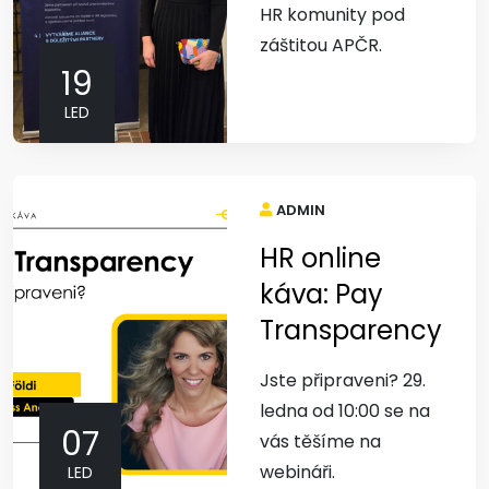
HR komunity pod
záštitou APČR.
19
LED
ADMIN
HR online
káva: Pay
Transparency
Jste připraveni? 29.
ledna od 10:00 se na
07
vás těšíme na
webináři.
LED