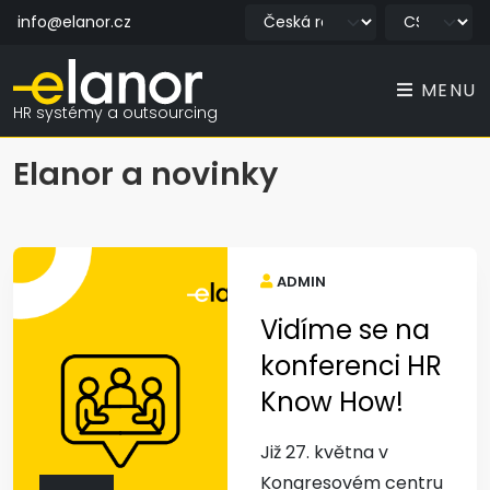
info@elanor.cz
MENU
HR systémy a outsourcing
Elanor a novinky
ADMIN
Vidíme se na
konferenci HR
Know How!
Již 27. května v
Kongresovém centru