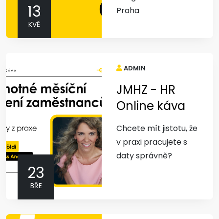
13
Praha
KVĚ
ADMIN
JMHZ - HR
Online káva
Chcete mít jistotu, že
v praxi pracujete s
daty správně?
23
BŘE