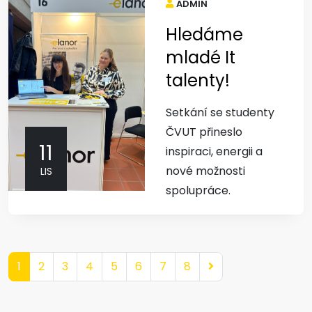
ADMIN
Hledáme
mladé It
talenty!
Setkání se studenty
ČVUT přineslo
11
inspiraci, energii a
nové možnosti
LIS
spolupráce.
1
2
3
4
5
6
7
8