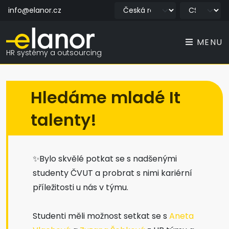
info@elanor.cz
MENU
HR systémy a outsourcing
Hledáme mladé It
talenty!
✨Bylo skvělé potkat se s nadšenými
studenty ČVUT a probrat s nimi kariérní
příležitosti u nás v týmu.
Studenti měli možnost setkat se s
Aneta