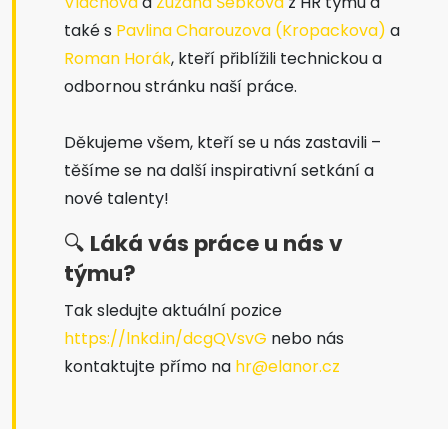
Vlachová
a
Zuzana Šebková
z HR týmu a
také s
Pavlina Charouzova (Kropackova)
a
Roman Horák
, kteří přiblížili technickou a
odbornou stránku naší práce.
Děkujeme všem, kteří se u nás zastavili –
těšíme se na další inspirativní setkání a
nové talenty!
🔍
Láká vás práce u nás v
týmu?
Tak sledujte aktuální pozice
https://lnkd.in/dcgQVsvG
nebo nás
kontaktujte přímo na
hr@elanor.cz