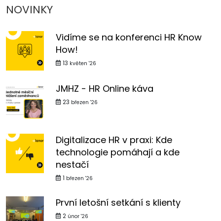
NOVINKY
Vidíme se na konferenci HR Know
How!
13
květen '26
JMHZ - HR Online káva
23
březen '26
Digitalizace HR v praxi: Kde
technologie pomáhají a kde
nestačí
1
březen '26
První letošní setkání s klienty
2
únor '26