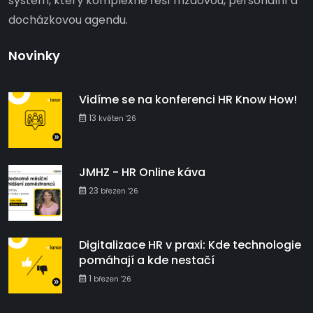
systém, který komplexně řeší mzdovou, personální a
docházkovou agendu.
Novinky
Vidíme se na konferenci HR Know How!
13
květen '26
JMHZ - HR Online káva
23
březen '26
Digitalizace HR v praxi: Kde technologie
pomáhají a kde nestačí
1
březen '26