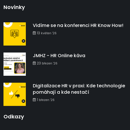
Novinky
Vidíme se na konferenci HR Know How!
13
květen '26
JMHZ - HR Online káva
23
březen '26
Digitalizace HR v praxi: Kde technologie
pomáhají a kde nestačí
1
březen '26
Odkazy