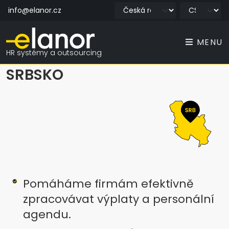
info@elanor.cz
MENU
HR systémy a outsourcing
SRBSKO
Pomáháme firmám efektivně
zpracovávat výplaty a personální
agendu.