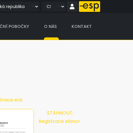
IČNÍ POBOČKY
O NÁS
KONTAKT
ce el.is
STÁHNOUT:
Registrace elanor