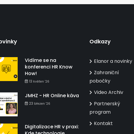
ovinky
Odkazy
Vidíme se na
Elanor a novinky
konferenci HR Know
Zahraniční
How!
pobočky
13
květen '26
Video Archiv
JMHZ - HR Online káva
Partnerský
23
březen '26
program
Kontakt
Digitalizace HR v praxi:
Kde technologie