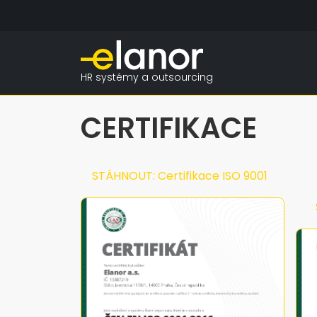
HR systémy a outsourcing
CERTIFIKACE
STÁHNOUT: Certifikace ISO 9001
STÁ