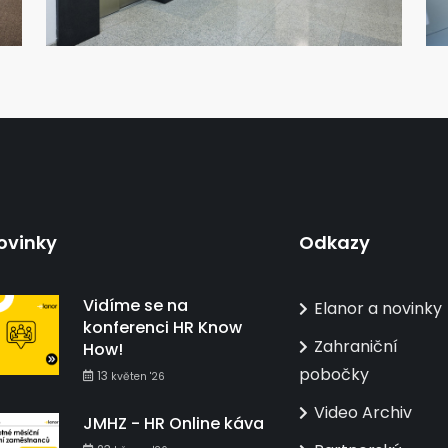
ovinky
Odkazy
Vidíme se na
Elanor a novinky
konferenci HR Know
Zahraniční
How!
pobočky
13
květen '26
Video Archiv
JMHZ - HR Online káva