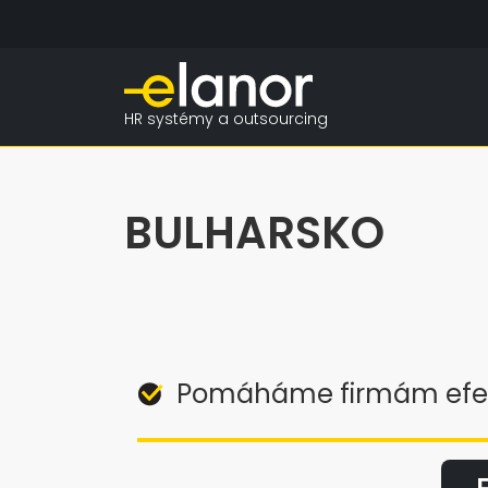
HR systémy a outsourcing
BULHARSKO
Pomáháme firmám efekt