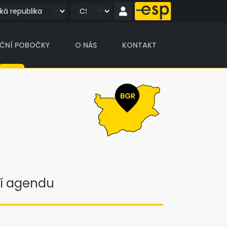
IČNÍ POBOČKY
O NÁS
KONTAKT
í agendu