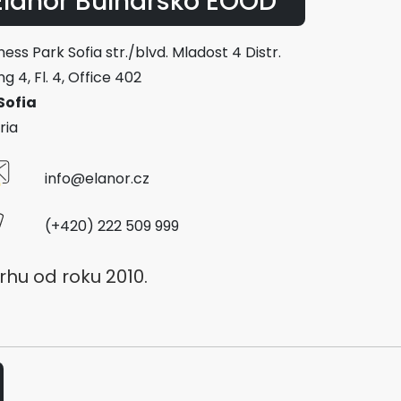
Elanor Bulharsko EOOD
iness Park Sofia str./blvd. Mladost 4 Distr.
ng 4, Fl. 4, Office 402
Sofia
ria
info@elanor.cz
(+420) 222 509 999
rhu od roku 2010.