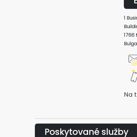
1 Bus
Buildi
1766
Bulga
Na t
Poskytované služby