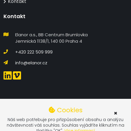
Kontakt
Kontakt
Elanor a.s., BB Centrum Brumlovka
Jemnická 1138/1, 140 00 Praha 4
+420 222 509 999
info@elanor.cz
DETAILNÍ NASTAVENÍ COOKIES
Cookies
×
Technické
Náš web potřebuje pro přizpůsobení obsahu a analýzu
návštevnosti váš souhlas. Souhlas vyjádříte kliknutím na
Technické Cookies - Technické cookies se používají
tlačítko "OK".
Více informací
pro odlišení vašich aktivit na stránce od ostatních