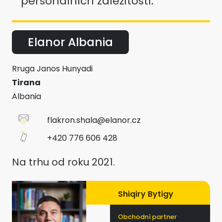
personálních záležitostí.
Elanor Albania
Rruga Janos Hunyadi
Tirana
Albania
flakron.shala@elanor.cz
+420 776 606 428
Na trhu od roku 2021.
Shiqiry Bytigy
Obchodní partner