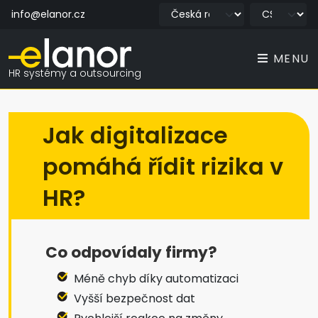
info@elanor.cz
MENU
HR systémy a outsourcing
Jak digitalizace
pomáhá řídit rizika v
HR?
Co odpovídaly firmy?
Méně chyb díky automatizaci
Vyšší bezpečnost dat