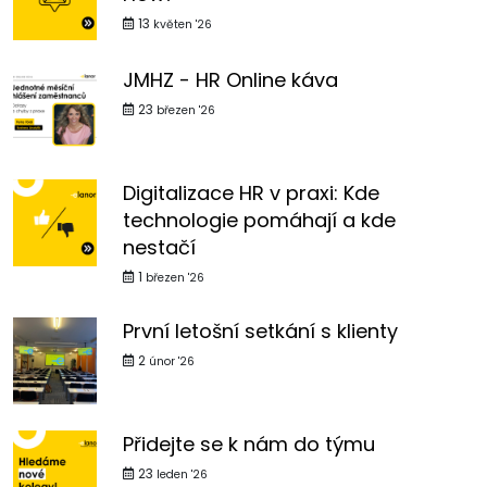
13
květen '26
JMHZ - HR Online káva
23
březen '26
Digitalizace HR v praxi: Kde
technologie pomáhají a kde
nestačí
1
březen '26
První letošní setkání s klienty
2
únor '26
Přidejte se k nám do týmu
23
leden '26