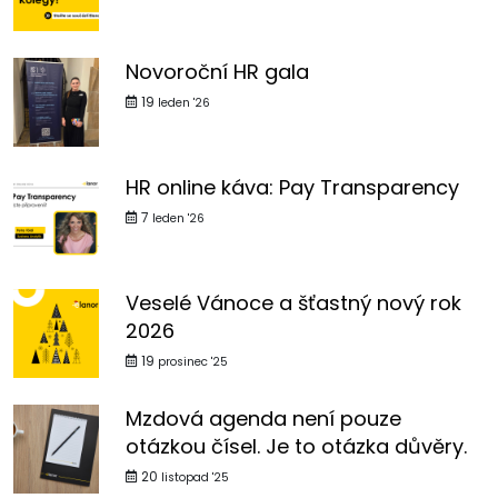
Novoroční HR gala
19
leden '26
HR online káva: Pay Transparency
7
leden '26
Veselé Vánoce a šťastný nový rok
2026
19
prosinec '25
Mzdová agenda není pouze
otázkou čísel. Je to otázka důvěry.
20
listopad '25