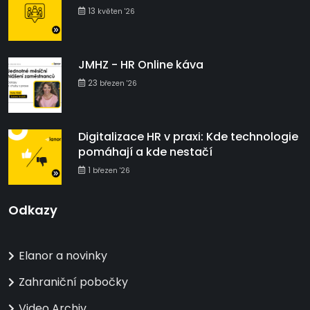
13
květen '26
JMHZ - HR Online káva
23
březen '26
Digitalizace HR v praxi: Kde technologie
pomáhají a kde nestačí
1
březen '26
Odkazy
Elanor a novinky
Zahraniční pobočky
Video Archiv