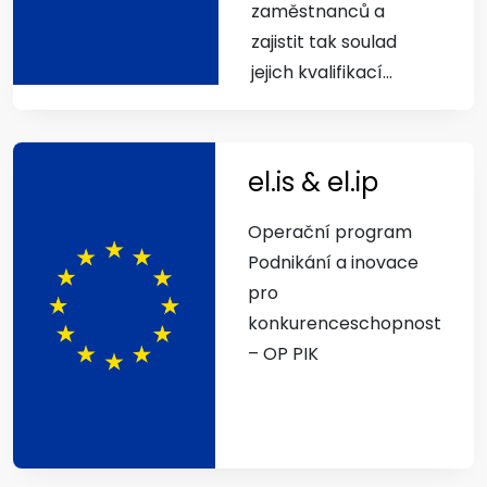
zaměstnanců a
zajistit tak soulad
jejich kvalifikací...
el.is & el.ip
Operační program
Podnikání a inovace
pro
konkurenceschopnost
– OP PIK