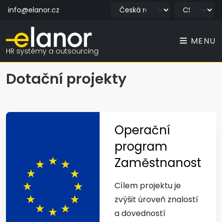
info@elanor.cz
MENU
HR systémy a outsourcing
Dotační projekty
Operační
program
Zaměstnanost
Cílem projektu je
zvýšit úroveň znalostí
a dovedností