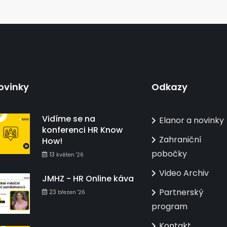
ovinky
Odkazy
Vidíme se na
Elanor a novinky
konferenci HR Know
Zahraniční
How!
pobočky
13
květen '26
Video Archiv
JMHZ - HR Online káva
Partnerský
23
březen '26
program
Kontakt