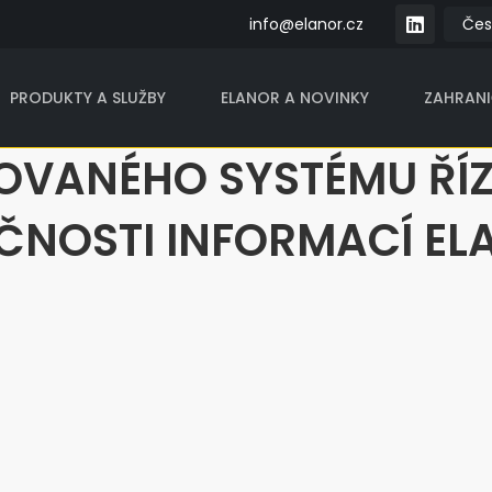
info@elanor.cz
PRODUKTY A SLUŽBY
ELANOR A NOVINKY
ZAHRAN
ROVANÉHO SYSTÉMU ŘÍZ
EČNOSTI INFORMACÍ E