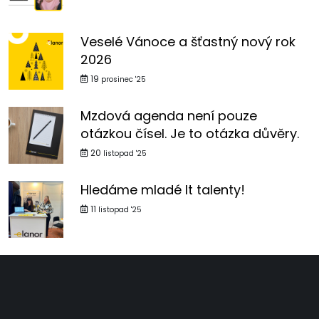
Veselé Vánoce a šťastný nový rok
2026
19
prosinec '25
Mzdová agenda není pouze
otázkou čísel. Je to otázka důvěry.
20
listopad '25
Hledáme mladé It talenty!
11
listopad '25