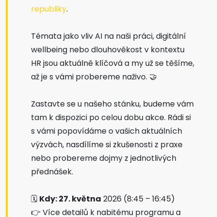
republiky
.
Témata jako vliv AI na naši práci, digitální
wellbeing nebo dlouhověkost v kontextu
HR jsou aktuálně klíčová a my už se těšíme,
až je s vámi probereme naživo. 🤝
Zastavte se u našeho stánku, budeme vám
tam k dispozici po celou dobu akce. Rádi si
s vámi popovídáme o vašich aktuálních
výzvách, nasdílíme si zkušenosti z praxe
nebo probereme dojmy z jednotlivých
přednášek.
🗓
Kdy: 27. května
2026 (8:45 – 16:45)
👉 Více detailů k nabitému programu a