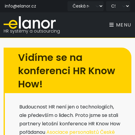
info@elanor.cz
MENU
HR systémy a outsourcing
Vidíme se na
konferenci HR Know
How!
Budoucnost HR není jen o technologiích,
ale především o lidech. Proto jsme se stali
partnery letošní konference HR Know How
pořádanou
Asociace personalistů České