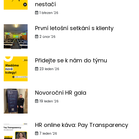
nestačí
1
březen '26
První letošní setkání s klienty
2
únor '26
Přidejte se k nám do týmu
23
leden '26
Novoroční HR gala
19
leden '26
HR online káva: Pay Transparency
7
leden '26