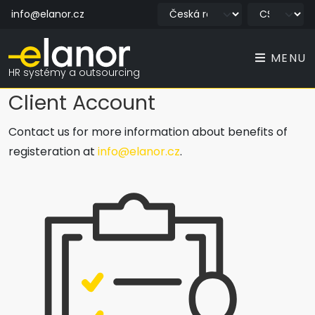
info@elanor.cz
MENU
HR systémy a outsourcing
Client Account
Contact us for more information about benefits of
registeration at
info@elanor.cz
.