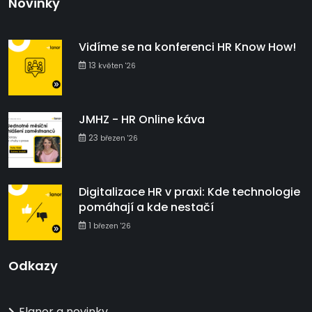
Novinky
Vidíme se na konferenci HR Know How!
13
květen '26
JMHZ - HR Online káva
23
březen '26
Digitalizace HR v praxi: Kde technologie
pomáhají a kde nestačí
1
březen '26
Odkazy
Elanor a novinky