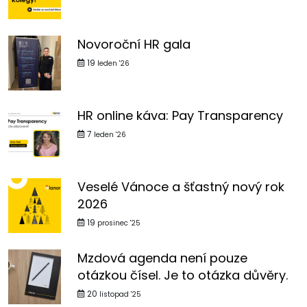
Novoroční HR gala
19
leden '26
HR online káva: Pay Transparency
7
leden '26
Veselé Vánoce a šťastný nový rok
2026
19
prosinec '25
Mzdová agenda není pouze
otázkou čísel. Je to otázka důvěry.
20
listopad '25