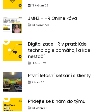
13
květen '26
JMHZ - HR Online káva
23
březen '26
Digitalizace HR v praxi: Kde
technologie pomáhají a kde
nestačí
1
březen '26
První letošní setkání s klienty
2
únor '26
Přidejte se k nám do týmu
23
leden '26