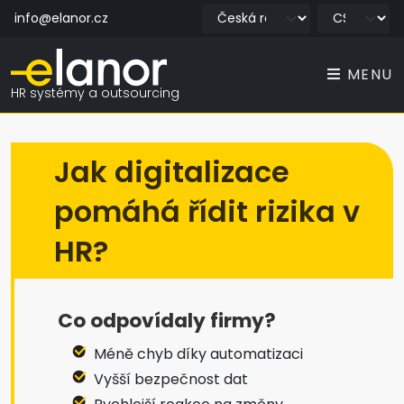
info@elanor.cz
MENU
HR systémy a outsourcing
Jak digitalizace
pomáhá řídit rizika v
HR?
Co odpovídaly firmy?
Méně chyb díky automatizaci
Vyšší bezpečnost dat