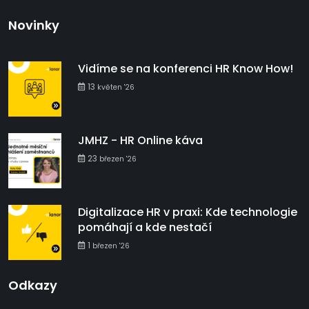
Novinky
Vidíme se na konferenci HR Know How!
13
květen '26
JMHZ - HR Online káva
23
březen '26
Digitalizace HR v praxi: Kde technologie
pomáhají a kde nestačí
1
březen '26
Odkazy